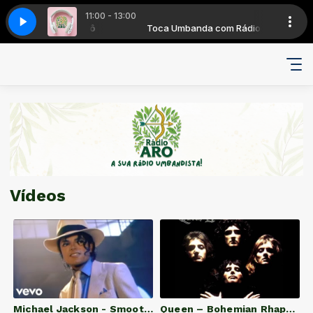
11:00 - 13:00
banda com Rádio Arô
as - Dancin' Days
Toca Umbanda com Rádio Arô
Frenéticas - Dancin' Days
Vídeos
Michael Jackson - Smooth Criminal (Official Video)
Queen – Bohemian Rhapsody (Official Video Remastered)