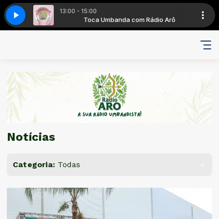
13:00 - 15:00
ádio Arô
nciante
Toca Umbanda com Rádio Arô
Radio Arô - Seja Anunciante
Notícias
Categoria:
Todas