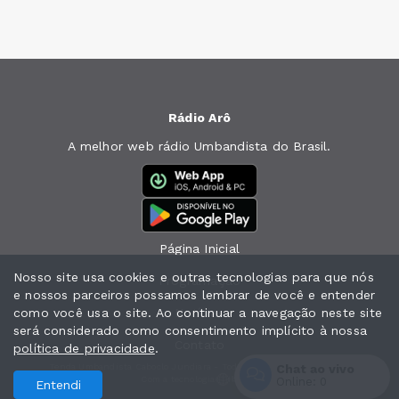
Rádio Arô
A melhor web rádio Umbandista do Brasil.
Página Inicial
Nosso site usa cookies e outras tecnologias para que nós
Programação
e nossos parceiros possamos lembrar de você e entender
como você usa o site. Ao continuar a navegação neste site
Notícias
será considerado como consentimento implícito à nossa
Contato
política de privacidade
.
Tenda Umbandista Caboclo Jundiara - Todos os direitos reservados.
Chat ao vivo
Com a tecnologia
Online:
0
Entendi