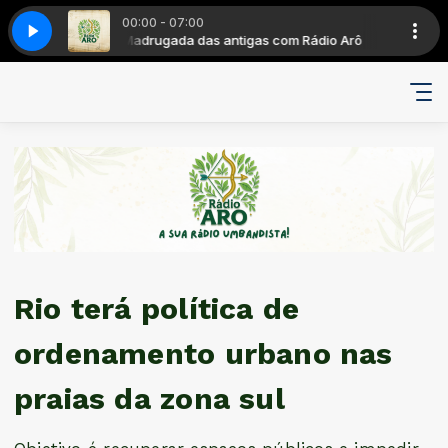
00:00 - 07:00
 Rádio Arô
Heart
Madrugada das antigas com Rádio Arô
Taylor Dayne - Tell It to My Heart
Rio terá política de
ordenamento urbano nas
praias da zona sul