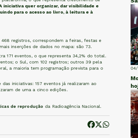
Sã
A iniciativa quer organizar, dar visibilidade e
buindo para o acesso ao livro, à leitura e à
68 registros, correspondem a feiras, festas e
m mais inserções de dados no mapa: são 73.
tra 171 eventos, o que representa 34,2% do total.
E
ntos; o Sul, com 102 registros; outros 39 pela
eral, a maioria tem programação prevista para o
04
Mo
 das iniciativas: 157 eventos já realizaram ao
ho
lizaram de uma a cinco edições.
ticas de reprodução
da Radioagência Nacional.