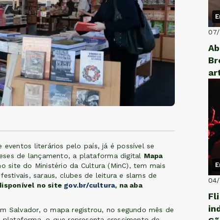
E
07
Ab
Br
ar
eventos literários pelo país, já é possível se
eses de lançamento, a plataforma digital
Mapa
E
 no site do Ministério da Cultura (MinC), tem mais
festivais, saraus, clubes de leitura e slams de
04
disponível no site
gov.br/cultura
, na aba
Fl
in
em Salvador, o mapa registrou, no segundo mês de
a plataforma, o que representa crescimento de