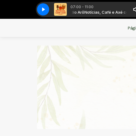
07:00 - 11:00
Notícias, Café e Axé com Rádio Arô
04 Jurema
04 Jurema
Notícias, Café e Axé com Rádio 
Pági