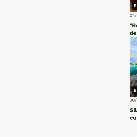
E
04
"R
de
E
30
Sã
cu