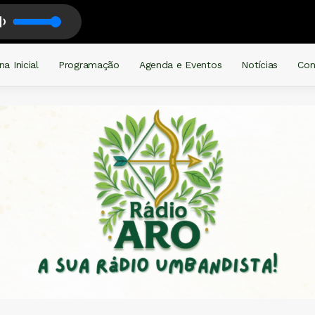
ama - Correndo Gira com Mãe Andreia de Oxóssi
na Inicial
Programação
Agenda e Eventos
Notícias
Con