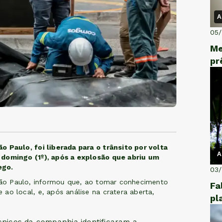
A
05
Me
pr
o Paulo, foi liberada para o trânsito por volta
A
 domingo (1º), após a explosão que abriu um
fego.
03
 São Paulo, informou que, ao tomar conhecimento
Fa
ao local, e, após análise na cratera aberta,
pl