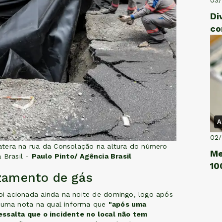
Di
co
A
02
atera na rua da Consolação na altura do número
Me
 Brasil -
Paulo Pinto/ Agência Brasil
10
zamento de gás
i acionada ainda na noite de domingo, logo após
u uma nota na qual informa que
"após uma
essalta que o incidente no local não tem