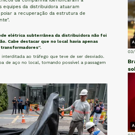
cnicos da companhia identificaram a
s equipes da distribuidora atuaram
poiar a recuperação da estrutura de
nte".
de elétrica subterrânea da distribuidora não foi
ão. Cabe destacar que no local havia apenas
A
 transformadores”.
03
interditada ao tráfego que teve de ser desviado.
Br
pa de aço no local, tornando possível a passagem
so
A
03